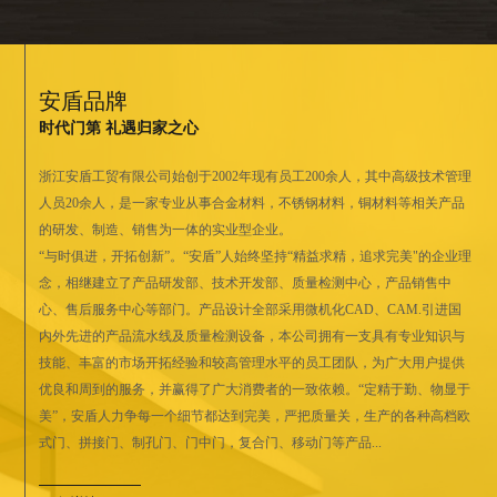
安盾品牌
时代门第 礼遇归家之心
浙江安盾工贸有限公司始创于2002年现有员工200余人，其中高级技术管理
人员20余人，是一家专业从事合金材料，不锈钢材料，铜材料等相关产品
的研发、制造、销售为一体的实业型企业。
“与时俱进，开拓创新”。“安盾”人始终坚持“精益求精，追求完美"的企业理
念，相继建立了产品研发部、技术开发部、质量检测中心，产品销售中
心、售后服务中心等部门。产品设计全部采用微机化CAD、CAM.引进国
内外先进的产品流水线及质量检测设备，本公司拥有一支具有专业知识与
技能、丰富的市场开拓经验和较高管理水平的员工团队，为广大用户提供
优良和周到的服务，并赢得了广大消费者的一致依赖。“定精于勤、物显于
美”，安盾人力争每一个细节都达到完美，严把质量关，生产的各种高档欧
式门、拼接门、制孔门、门中门，复合门、移动门等产品...