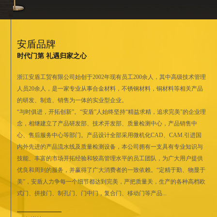
安盾品牌
时代门第 礼遇归家之心
浙江安盾工贸有限公司始创于2002年现有员工200余人，其中高级技术管理
人员20余人，是一家专业从事合金材料，不锈钢材料，铜材料等相关产品
的研发、制造、销售为一体的实业型企业。
“与时俱进，开拓创新”。“安盾”人始终坚持“精益求精，追求完美"的企业理
念，相继建立了产品研发部、技术开发部、质量检测中心，产品销售中
心、售后服务中心等部门。产品设计全部采用微机化CAD、CAM.引进国
内外先进的产品流水线及质量检测设备，本公司拥有一支具有专业知识与
技能、丰富的市场开拓经验和较高管理水平的员工团队，为广大用户提供
优良和周到的服务，并赢得了广大消费者的一致依赖。“定精于勤、物显于
美”，安盾人力争每一个细节都达到完美，严把质量关，生产的各种高档欧
式门、拼接门、制孔门、门中门，复合门、移动门等产品...